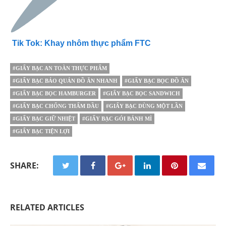
Tik Tok: Khay nhôm thực phẩm FTC
#GIẤY BẠC AN TOÀN THỰC PHẨM
#GIẤY BẠC BẢO QUẢN ĐỒ ĂN NHANH
#GIẤY BẠC BỌC ĐỒ ĂN
#GIẤY BẠC BỌC HAMBURGER
#GIẤY BẠC BỌC SANDWICH
#GIẤY BẠC CHỐNG THẤM DẦU
#GIẤY BẠC DÙNG MỘT LẦN
#GIẤY BẠC GIỮ NHIỆT
#GIẤY BẠC GÓI BÁNH MÌ
#GIẤY BẠC TIỆN LỢI
SHARE:
RELATED ARTICLES