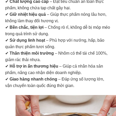
✔
Chất lượng cao cấp
– Đạt tiêu chuẩn an toàn thực
phẩm, không chứa tạp chất gây hại.
✔
Giữ nhiệt hiệu quả
– Giúp thực phẩm nóng lâu hơn,
không làm thay đổi hương vị.
✔
Bền chắc, tiện lợi
– Chống rò rỉ, không dễ bị móp méo
trong quá trình sử dụng.
✔
Sử dụng linh hoạt
– Phù hợp với nướng, hấp, bảo
quản thực phẩm tươi sống.
✔
Thân thiện môi trường
– Nhôm có thể tái chế 100%,
giảm rác thải nhựa.
✔
Hỗ trợ in ấn thương hiệu
– Giúp cá nhân hóa sản
phẩm, nâng cao nhận diện doanh nghiệp.
✔
Giao hàng nhanh chóng
– Đáp ứng số lượng lớn,
vận chuyển toàn quốc đúng thời gian.