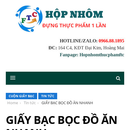
HOTLINE/ZALO:
0966.88.1895
ĐC:
164 C4, KĐT Đại Kim, Hoàng Mai
Fanpage: Hopnhomthucphamftc
CUỘN GIẤY BẠC
TIN TỨC
Home
Tin tức
GIẤY BẠC BỌC ĐỒ ĂN NHANH
GIẤY BẠC BỌC ĐỒ ĂN