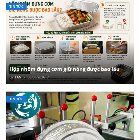
TIN TỨC
Hộp nhôm đựng cơm giữ nóng được bao lâu
BY
TAN
08/08/2026
TIN TỨC