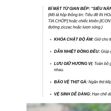
BÍ MẬT TỪ GIAN BẾP: “SIÊU N
(Mô tả hộp thông tin: Tiêu đề IN H
TIA CHỚP] hoặc chiếc khiên [ICON 
đường ziczac hoặc lượn sóng.)
KHÓA CHẶT ĐỘ ẨM:
Giữ cho t
DẪN NHIỆT ĐỒNG ĐỀU:
Giúp g
LƯU GIỮ HƯƠNG VỊ:
Toàn bộ gi
nhau.
BẢO VỆ THỊT GÀ:
Ngăn thịt tiếp
VỆ SINH DỄ DÀNG:
Hạn chế dầu