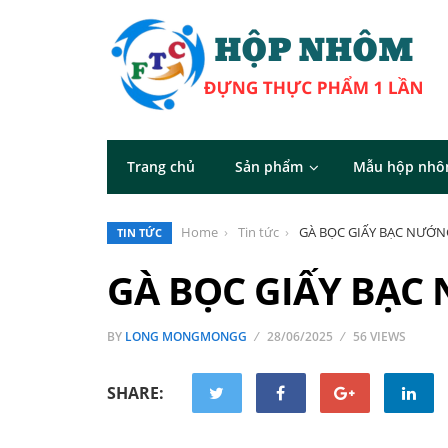
Trang chủ
Sản phẩm
Mẫu hộp nh
Home
Tin tức
GÀ BỌC GIẤY BẠC NƯỚN
TIN TỨC
GÀ BỌC GIẤY BẠC
BY
LONG MONGMONGG
28/06/2025
56 VIEWS
SHARE: