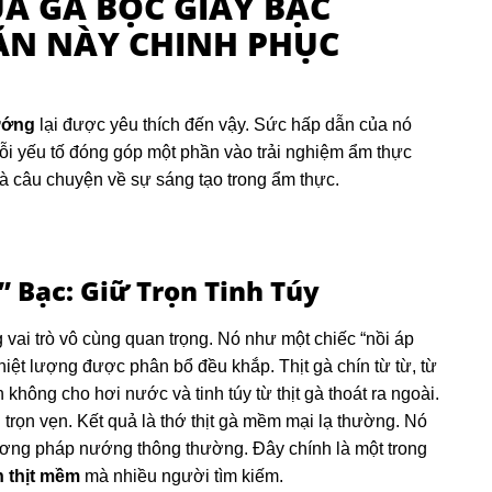
ỦA GÀ BỌC GIẤY BẠC
ĂN NÀY CHINH PHỤC
ướng
lại được yêu thích đến vậy. Sức hấp dẫn của nó
ỗi yếu tố đóng góp một phần vào trải nghiệm ẩm thực
là câu chuyện về sự sáng tạo trong ẩm thực.
 Bạc: Giữ Trọn Tinh Túy
vai trò vô cùng quan trọng. Nó như một chiếc “nồi áp
hiệt lượng được phân bổ đều khắp. Thịt gà chín từ từ, từ
n không cho hơi nước và tinh túy từ thịt gà thoát ra ngoài.
trọn vẹn. Kết quả là thớ thịt gà mềm mại lạ thường. Nó
ơng pháp nướng thông thường. Đây chính là một trong
n thịt mềm
mà nhiều người tìm kiếm.