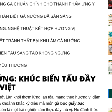
ỚNG GÀ CHUẨN CHỈNH CHO THÀNH PHẨM ƯNG Ý
 NHẬN BIẾT GÀ NƯỚNG ĐÃ SẴN SÀNG
NG: NGHỆ THUẬT KẾT HỢP HƯƠNG VỊ
YẾT TRÁNH THẤT BẠI KHI LÀM GÀ NƯỚNG
BIẾN TẤU SÁNG TẠO KHÔNG NGỪNG
T YÊU THƯƠNG
ỚNG: KHÚC BIẾN TẤU ĐẦY
VIỆT
 mở. Làn khói thơm lừng lan tỏa, mang theo hương vị đậm
 là khoảnh khắc kỳ diệu mà món
gà bọc
giấy bạc
còn là một trải nghiệm ẩm thực đầy thú vị. Nó đánh thức