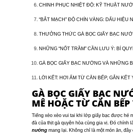
CHINH PHỤC NHIỆT ĐỘ: KỸ THUẬT NƯ
“BẮT MẠCH” ĐỘ CHÍN VÀNG: DẤU HIỆU
THƯỞNG THỨC GÀ BỌC GIẤY BẠC NƯỚ
NHỮNG “NỐT TRẦM” CẦN LƯU Ý: BÍ QU
GÀ BỌC GIẤY BẠC NƯỚNG VÀ NHỮNG 
LỜI KẾT: HƠI ẤM TỪ CĂN BẾP, GẮN KẾ
GÀ BỌC GIẤY BẠC NƯ
MÊ HOẶC TỪ CĂN BẾP 
Tiếng xèo xèo vui tai khi lớp giấy bạc được hé
đà của thịt gà quyện hòa cùng gia vị. Đó chính
nướng
mang lại. Không chỉ là một món ăn, đây 