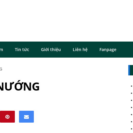
ôm
Tin tức
Giới thiệu
Liên hệ
Fanpage
G
 NƯỚNG