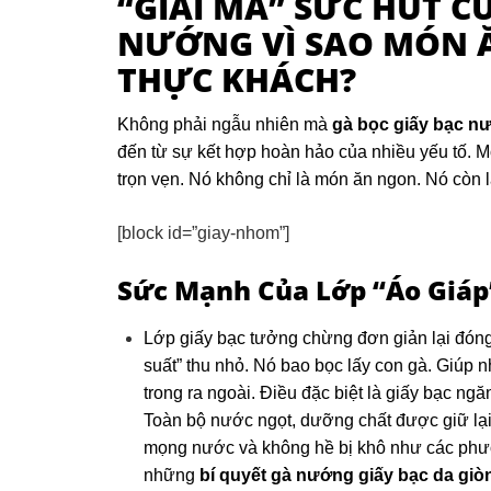
“GIẢI MÃ” SỨC HÚT C
NƯỚNG VÌ SAO MÓN 
THỰC KHÁCH?
Không phải ngẫu nhiên mà
gà bọc giấy bạc n
đến từ sự kết hợp hoàn hảo của nhiều yếu tố. M
trọn vẹn. Nó không chỉ là món ăn ngon. Nó còn 
[block id=”giay-nhom”]
Sức Mạnh Của Lớp “Áo Giáp”
Lớp giấy bạc tưởng chừng đơn giản lại đóng 
suất” thu nhỏ. Nó bao bọc lấy con gà. Giúp n
trong ra ngoài. Điều đặc biệt là giấy bạc ngă
Toàn bộ nước ngọt, dưỡng chất được giữ lại 
mọng nước và không hề bị khô như các phư
những
bí quyết gà nướng giấy bạc da giò