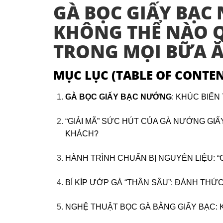
GÀ BỌC GIẤY BẠC
KHÔNG THỂ NÀO Q
TRONG MỌI BỮA 
MỤC LỤC (TABLE OF CONTEN
GÀ BỌC GIẤY BẠC NƯỚNG
: KHÚC BIẾN
“GIẢI MÃ” SỨC HÚT CỦA GÀ NƯỚNG GIẤ
KHÁCH?
HÀNH TRÌNH CHUẨN BỊ NGUYÊN LIỆU: 
BÍ KÍP ƯỚP GÀ “THẦN SẦU”: ĐÁNH THỨ
NGHỆ THUẬT BỌC GÀ BẰNG GIẤY BẠC: 