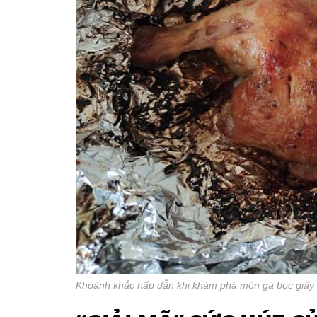
Khoảnh khắc hấp dẫn khi khám phá món gà bọc giấy 