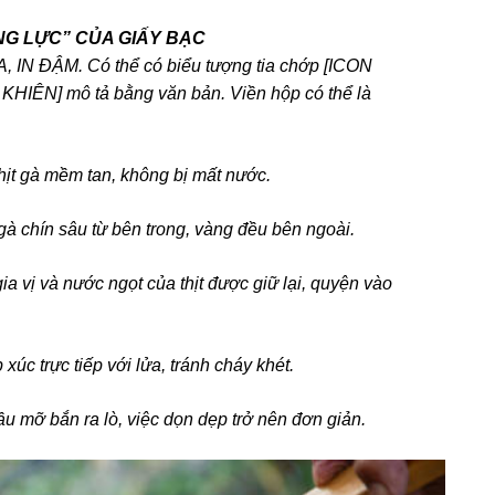
ĂNG LỰC” CỦA GIẤY BẠC
OA, IN ĐẬM. Có thể có biểu tượng tia chớp [ICON
KHIÊN] mô tả bằng văn bản. Viền hộp có thể là
hịt gà mềm tan, không bị mất nước.
à chín sâu từ bên trong, vàng đều bên ngoài.
a vị và nước ngọt của thịt được giữ lại, quyện vào
 xúc trực tiếp với lửa, tránh cháy khét.
 mỡ bắn ra lò, việc dọn dẹp trở nên đơn giản.