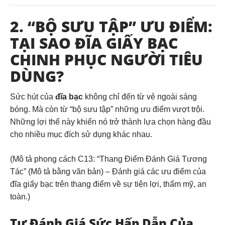
2. “BỘ SƯU TẬP” ƯU ĐIỂM:
TẠI SAO ĐĨA GIẤY BẠC
CHINH PHỤC NGƯỜI TIÊU
DÙNG?
Sức hút của
đĩa bạc
không chỉ đến từ vẻ ngoài sáng
bóng. Mà còn từ “bộ sưu tập” những ưu điểm vượt trội.
Những lợi thế này khiến nó trở thành lựa chọn hàng đầu
cho nhiều mục đích sử dụng khác nhau.
(Mô tả phong cách C13: “Thang Điểm Đánh Giá Tương
Tác” (Mô tả bằng văn bản) – Đánh giá các ưu điểm của
đĩa giấy bạc trên thang điểm về sự tiện lợi, thẩm mỹ, an
toàn.)
Tự Đánh Giá Sức Hấp Dẫn Của