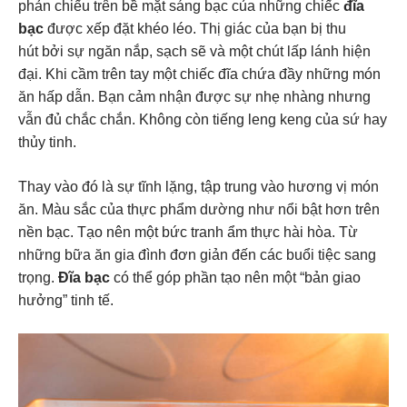
phản chiếu trên bề mặt sáng bạc của những chiếc
đĩa
bạc
được xếp đặt khéo léo.
Thị giác của bạn bị thu
hút
bởi sự ngăn nắp, sạch sẽ và một chút lấp lánh hiện
đại. Khi cầm trên tay một chiếc đĩa chứa đầy những món
ăn hấp dẫn.
Bạn cảm nhận được sự nhẹ nhàng nhưng
vẫn đủ chắc chắn
. Không còn tiếng leng keng của sứ hay
thủy tinh.
Thay vào đó là sự tĩnh lặng, tập trung vào hương vị món
ăn. Màu sắc của thực phẩm dường như nổi bật hơn trên
nền bạc. Tạo nên một bức tranh ẩm thực hài hòa. Từ
những bữa ăn gia đình đơn giản đến các buổi tiệc sang
trọng.
Đĩa bạc
có thể góp phần tạo nên một “bản giao
hưởng” tinh tế.