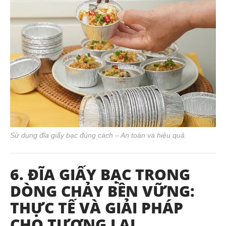
Sử dụng đĩa giấy bạc đúng cách – An toàn và hiệu quả.
6. ĐĨA GIẤY BẠC TRONG
DÒNG CHẢY BỀN VỮNG:
THỰC TẾ VÀ GIẢI PHÁP
CHO TƯƠNG LAI