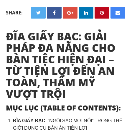
SHARE:
ĐĨA GIẤY BẠC: GIẢI
PHÁP ĐA NĂNG CHO
BÀN TIỆC HIỆN ĐẠI –
TỪ TIỆN LỢI ĐẾN AN
TOÀN, THẨM MỸ
VƯỢT TRỘI
MỤC LỤC (TABLE OF CONTENTS):
ĐĨA GIẤY BẠC
: “NGÔI SAO MỚI NỔI” TRONG THẾ
GIỚI DỤNG CỤ BÀN ĂN TIỆN LỢI