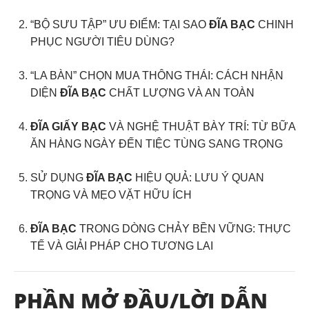
“BỘ SƯU TẬP” ƯU ĐIỂM: TẠI SAO
ĐĨA BẠC
CHINH
PHỤC NGƯỜI TIÊU DÙNG?
“LA BÀN” CHỌN MUA THÔNG THÁI: CÁCH NHẬN
DIỆN
ĐĨA BẠC
CHẤT LƯỢNG VÀ AN TOÀN
ĐĨA GIẤY BẠC
VÀ NGHỆ THUẬT BÀY TRÍ: TỪ BỮA
ĂN HÀNG NGÀY ĐẾN TIỆC TÙNG SANG TRỌNG
SỬ DỤNG
ĐĨA BẠC
HIỆU QUẢ: LƯU Ý QUAN
TRỌNG VÀ MẸO VẶT HỮU ÍCH
ĐĨA BẠC
TRONG DÒNG CHẢY BỀN VỮNG: THỰC
TẾ VÀ GIẢI PHÁP CHO TƯƠNG LAI
PHẦN MỞ ĐẦU/LỜI DẪN