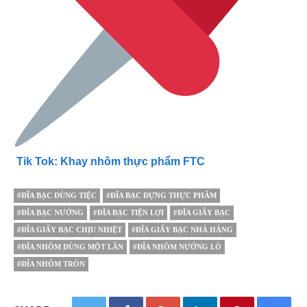
Tik Tok: Khay nhôm thực phẩm FTC
#ĐĨA BẠC DÙNG TIỆC
#ĐĨA BẠC ĐỰNG THỰC PHẨM
#ĐĨA BẠC NƯỚNG
#ĐĨA BẠC TIỆN LỢI
#ĐĨA GIẤY BẠC
#ĐĨA GIẤY BẠC CHỊU NHIỆT
#ĐĨA GIẤY BẠC NHÀ HÀNG
#ĐĨA NHÔM DÙNG MỘT LẦN
#ĐĨA NHÔM NƯỚNG LÒ
#ĐĨA NHÔM TRÒN