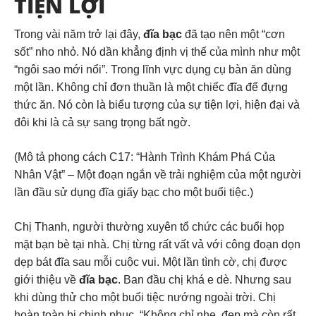
TIỆN LỢI
Trong vài năm trở lại đây,
đĩa bạc
đã tạo nên một “cơn
sốt” nho nhỏ. Nó dần khẳng định vị thế của mình như một
“ngôi sao mới nổi”. Trong lĩnh vực dụng cụ bàn ăn dùng
một lần. Không chỉ đơn thuần là một chiếc đĩa để đựng
thức ăn. Nó còn là biểu tượng của sự tiện lợi, hiện đại và
đôi khi là cả sự sang trọng bất ngờ.
(Mô tả phong cách C17: “Hành Trình Khám Phá Của
Nhân Vật” – Một đoạn ngắn về trải nghiệm của một người
lần đầu sử dụng đĩa giấy bạc cho một buổi tiệc.)
Chị Thanh, người thường xuyên tổ chức các buổi họp
mặt bạn bè tại nhà. Chị từng rất vất vả với công đoạn dọn
dẹp bát đĩa sau mỗi cuộc vui. Một lần tình cờ, chị được
giới thiệu về
đĩa bạc
. Ban đầu chị khá e dè. Nhưng sau
khi dùng thử cho một buổi tiệc nướng ngoài trời. Chị
hoàn toàn bị chinh phục. “Không chỉ nhẹ, đẹp mà còn rất