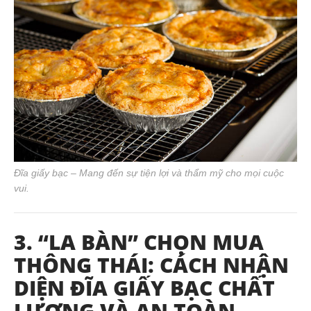
Đĩa giấy bạc – Mang đến sự tiện lợi và thẩm mỹ cho mọi cuộc
vui.
3. “LA BÀN” CHỌN MUA
THÔNG THÁI: CÁCH NHẬN
DIỆN ĐĨA GIẤY BẠC CHẤT
LƯỢNG VÀ AN TOÀN