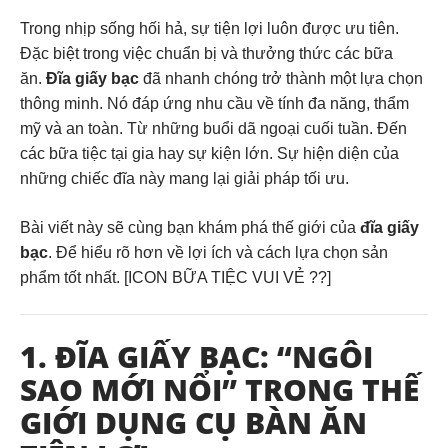
Trong nhịp sống hối hả, sự tiện lợi luôn được ưu tiên.
Đặc biệt trong việc chuẩn bị và thưởng thức các bữa
ăn.
Đĩa giấy bạc
đã nhanh chóng trở thành một lựa chọn
thông minh. Nó đáp ứng nhu cầu về tính đa năng, thẩm
mỹ và an toàn. Từ những buổi dã ngoại cuối tuần. Đến
các bữa tiệc tại gia hay sự kiện lớn. Sự hiện diện của
những chiếc đĩa này mang lại giải pháp tối ưu.
Bài viết này sẽ cùng bạn khám phá thế giới của
đĩa giấy
bạc
. Để hiểu rõ hơn về lợi ích và cách lựa chọn sản
phẩm tốt nhất. [ICON BỮA TIỆC VUI VẺ ??️]
1. ĐĨA GIẤY BẠC: “NGÔI
SAO MỚI NỔI” TRONG THẾ
GIỚI DỤNG CỤ BÀN ĂN