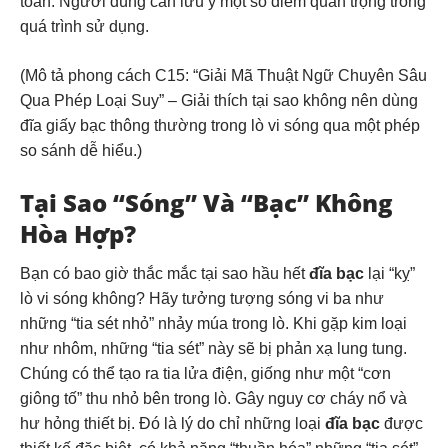
toàn. Người dùng cần lưu ý một số điểm quan trọng trong
quá trình sử dụng.
(Mô tả phong cách C15: “Giải Mã Thuật Ngữ Chuyên Sâu
Qua Phép Loại Suy” – Giải thích tại sao không nên dùng
đĩa giấy bạc thông thường trong lò vi sóng qua một phép
so sánh dễ hiểu.)
Tại Sao “Sóng” Và “Bạc” Không
Hòa Hợp?
Bạn có bao giờ thắc mắc tại sao hầu hết
đĩa bạc
lại “kỵ”
lò vi sóng không? Hãy tưởng tượng sóng vi ba như
những “tia sét nhỏ” nhảy múa trong lò. Khi gặp kim loại
như nhôm, những “tia sét” này sẽ bị phản xạ lung tung.
Chúng có thể tạo ra tia lửa điện, giống như một “cơn
giông tố” thu nhỏ bên trong lò. Gây nguy cơ cháy nổ và
hư hỏng thiết bị. Đó là lý do chỉ những loại
đĩa bạc
được