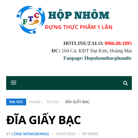
HOTLINE/ZALO:
0966.88.1895
ĐC:
164 C4, KĐT Đại Kim, Hoàng Mai
Fanpage: Hopnhomthucphamftc
Home
Tin tức
ĐĨA GIẤY BẠC
TIN TỨC
ĐĨA GIẤY BẠC
BY
LONG MONGMONGG
16/07/2025
49 VIEWS