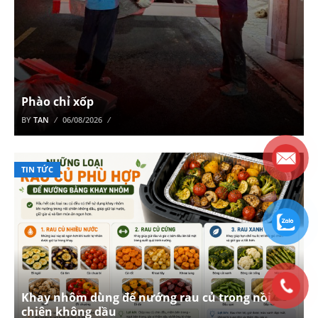
Phào chỉ xốp
BY
TAN
06/08/2026
TIN TỨC
Khay nhôm dùng để nướng rau củ trong nồi
chiên không dầu