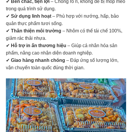
✔
Bền chắc, tiện lợi
– Chống rò rỉ, không dễ bị móp méo
trong quá trình sử dụng.
✔
Sử dụng linh hoạt
– Phù hợp với nướng, hấp, bảo
quản thực phẩm tươi sống.
✔
Thân thiện môi trường
– Nhôm có thể tái chế 100%,
giảm rác thải nhựa.
✔
Hỗ trợ in ấn thương hiệu
– Giúp cá nhân hóa sản
phẩm, nâng cao nhận diện doanh nghiệp.
✔
Giao hàng nhanh chóng
– Đáp ứng số lượng lớn,
vận chuyển toàn quốc đúng thời gian.