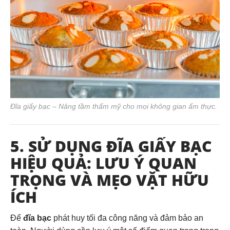
Đĩa giấy bạc – Nâng tầm thẩm mỹ cho mọi không gian ẩm thực.
5. SỬ DỤNG ĐĨA GIẤY BẠC
HIỆU QUẢ: LƯU Ý QUAN
TRỌNG VÀ MẸO VẶT HỮU
ÍCH
Để
đĩa bạc
phát huy tối đa công năng và đảm bảo an