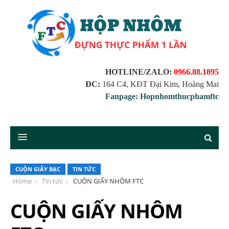
HOTLINE/ZALO:
0966.88.1895
ĐC:
164 C4, KĐT Đại Kim, Hoàng Mai
Fanpage: Hopnhomthucphamftc
CUỘN GIẤY BẠC
TIN TỨC
Home
Tin tức
CUỘN GIẤY NHÔM FTC
CUỘN GIẤY NHÔM