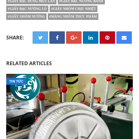
#GIẤY BẠC DÙNG MỘT LẦN
#GIẤY BẠC NƯỚNG BÁNH
#GIẤY BẠC NƯỚNG LÒ
#GIẤY NHÔM CHỊU NHIỆT
#GIẤY NHÔM NƯỚNG
#MÀNG NHÔM THỰC PHẨM
SHARE:
RELATED ARTICLES
TIN TỨC