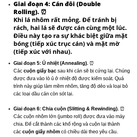
Giai đoạn 4: Cán đôi (Double
Rolling).
⏰
Khi lá nhôm rất mỏng. Để tránh bị
rách, hai lá sẽ được cán cùng một lúc.
Điều này tạo ra sự khác biệt giữa mặt
bóng (tiếp xúc trục cán) và mặt mờ
(tiếp xúc với nhau).
Giai đoạn 5: Ủ nhiệt (Annealing).
⏰
Các
cuộn giấy bạc
sau khi cán sẽ bị cứng lại. Chúng
được đưa vào lò ủ ở nhiệt độ được kiểm soát. Quá
trình này giúp làm mềm nhôm, tăng độ dẻo và loại bỏ
các loại dầu cán còn sót lại.
Giai đoạn 6: Chia cuộn (Slitting & Rewinding).
⏰
Các cuộn nhôm lớn (jumbo roll) được đưa vào máy
chia. Để cắt thành các khổ rộng và cuộn lại thành
các
cuộn giấy nhôm
có chiều dài theo yêu cầu.