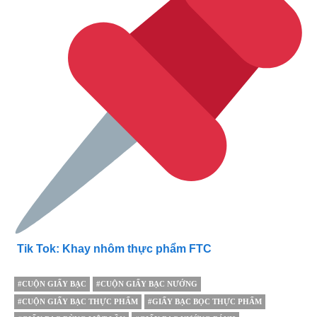
Tik Tok: Khay nhôm thực phẩm FTC
#CUỘN GIẤY BẠC
#CUỘN GIẤY BẠC NƯỚNG
#CUỘN GIẤY BẠC THỰC PHẨM
#GIẤY BẠC BỌC THỰC PHẨM