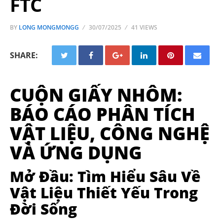
FTC
BY
LONG MONGMONGG
30/07/2025
41 VIEWS
SHARE:
CUỘN GIẤY NHÔM:
BÁO CÁO PHÂN TÍCH
VẬT LIỆU, CÔNG NGHỆ
VÀ ỨNG DỤNG
Mở Đầu: Tìm Hiểu Sâu Về
Vật Liệu Thiết Yếu Trong
Đời Sống