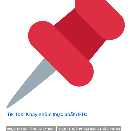
Tik Tok: Khay nhôm thực phẩm FTC
#BỌC ĐỒ ĂN BẰNG GIẤY BẠC
#BỌC THỰC PHẨM BẰNG GIẤY NHÔM