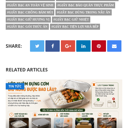
#GIẤY BẠC AN TOÀN VỆ SINH
#GIẤY BẠC BẢO QUẢN THỰC PHẨM
#GIẤY BẠC CHỐNG BÁM MÙI
#GIẤY BẠC DÙNG TRONG NẤU ĂN
#GIẤY BẠC GIỮ HƯƠNG VỊ
#GIẤY BẠC GIỮ NHIỆT
#GIẤY BẠC GÓI THỨC ĂN
#GIẤY BẠC TIỆN LỢI NHÀ BẾP
SHARE:
RELATED ARTICLES
TIN TỨC