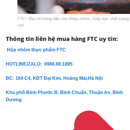
FTC– Địa chỉ hàng đầu cho Khay nhôm, Giấy bạc chất lượng
cao
Thông tin liên hệ mua hàng FTC uy tín:
Hộp nhôm thực phẩm FTC
HOTLINE/ZALO: 0966.88.1895
ĐC: 164 C4, KĐT Đại Kim, Hoàng Mai,Hà Nội
Khu phố Bình Phước B, Bình Chuẩn, Thuận An, Bình
Dương