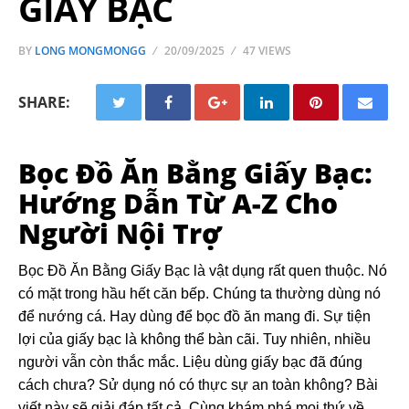
GIẤY BẠC
BY
LONG MONGMONGG
20/09/2025
47 VIEWS
SHARE:
Bọc Đồ Ăn Bằng Giấy Bạc:
Hướng Dẫn Từ A-Z Cho
Người Nội Trợ
Bọc Đồ Ăn Bằng Giấy Bạc là vật dụng rất quen thuộc. Nó
có mặt trong hầu hết căn bếp. Chúng ta thường dùng nó
để nướng cá. Hay dùng để bọc đồ ăn mang đi. Sự tiện
lợi của giấy bạc là không thể bàn cãi. Tuy nhiên, nhiều
người vẫn còn thắc mắc. Liệu dùng giấy bạc đã đúng
cách chưa? Sử dụng nó có thực sự an toàn không? Bài
viết này sẽ giải đáp tất cả. Cùng khám phá mọi thứ về