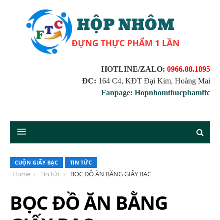
HOTLINE/ZALO:
0966.88.1895
ĐC:
164 C4, KĐT Đại Kim, Hoàng Mai
Fanpage: Hopnhomthucphamftc
CUỘN GIẤY BẠC
TIN TỨC
Home
Tin tức
BỌC ĐỒ ĂN BẰNG GIẤY BẠC
BỌC ĐỒ ĂN BẰNG