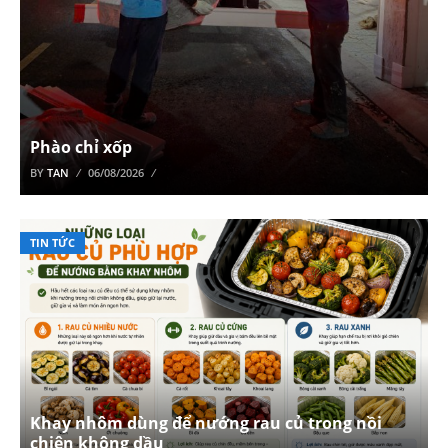
Phào chỉ xốp
BY
TAN
06/08/2026
TIN TỨC
Khay nhôm dùng để nướng rau củ trong nồi
chiên không dầu