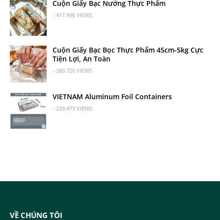
Cuộn Giấy Bạc Nướng Thực Phẩm
- 417.996 VIEWS
Cuộn Giấy Bạc Bọc Thực Phẩm 45cm-5kg Cực
Tiện Lợi, An Toàn
- 280.726 VIEWS
VIETNAM Aluminum Foil Containers
- 229.473 VIEWS
VỀ CHÚNG TÔI