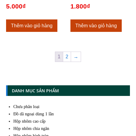
5.000
₫
1.800
₫
Thêm vào giỏ hàng
Thêm vào giỏ hàng
1
2
→
DANH MỤC SẢN PHẨM
Chưa phân loại
Đồ dã ngoại dùng 1 lần
Hộp nhôm cao cấp
Hộp nhôm chia ngăn
Hộp nhôm hình tròn