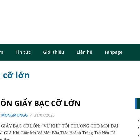
ôm
Tin tức
Giới thiệu
Liên hệ
Fanpage
 cỡ lớn
ÔN GIẤY BẠC CỠ LỚN
G MONGMONGG
31/07/2025
GIẤY BẠC CỠ LỚN: “VŨ KHÍ” TỐI THƯỢNG CHO MỌI ĐẠI
I GIA Khi Giấc Mơ Về Một Bữa Tiệc Hoành Tráng Trở Nên Dễ
ơn Bao…