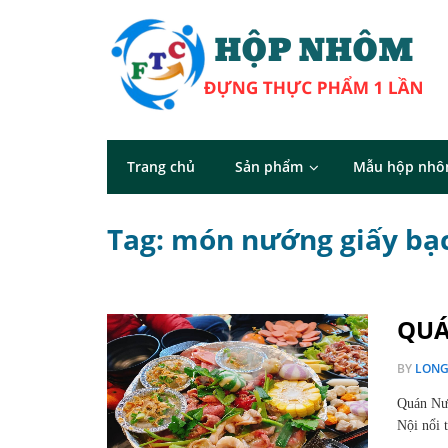
Trang chủ
Sản phẩm
Mẫu hộp nh
Tag: món nướng giấy bạ
QUÁ
BY
LON
Quán Nư
Nội nổi 