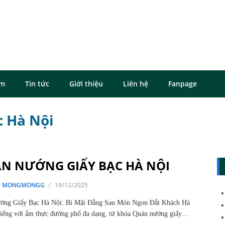
ôm
Tin tức
Giới thiệu
Liên hệ
Fanpage
c Hà Nội
N NƯỚNG GIẤY BẠC HÀ NỘI
G MONGMONGG
19/12/2025
ớng Giấy Bạc Hà Nội: Bí Mật Đằng Sau Món Ngon Đắt Khách Hà
tiếng với ẩm thực đường phố đa dạng, từ khóa Quán nướng giấy…