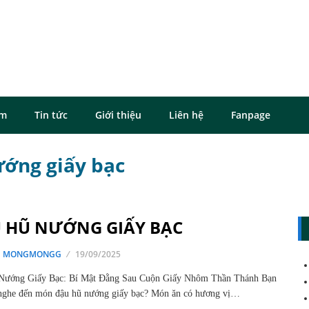
ôm
Tin tức
Giới thiệu
Liên hệ
Fanpage
ướng giấy bạc
 HŨ NƯỚNG GIẤY BẠC
G MONGMONGG
19/09/2025
Nướng Giấy Bạc: Bí Mật Đằng Sau Cuộn Giấy Nhôm Thần Thánh Bạn
nghe đến món đậu hũ nướng giấy bạc? Món ăn có hương vị…