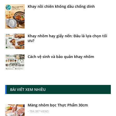
Khay nồi chiên không dầu chống dính
Khay nhôm hay giấy nến: Đâu là lựa chọn tối
ưu?
Cách vệ sinh và bảo quản khay nhôm
BÀI VIẾT XEM NHIỀU
Màng nhôm bọc Thực Phẩm 30cm
- 784.387 VIEWS