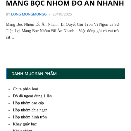
MÀNG BỌC NHÔM ĐỒ ĂN NHANH
BY
LONG MONGMONGG
23/10/2025
Màng Bọc Nhôm Đồ Ăn Nhanh: Bí Quyết Giữ Trọn Vị Ngon và Sự
Tiện Lợi Màng Bọc Nhôm Đồ Ăn Nhanh – Việc đóng gói có vai trò
rất…
DANH MỤC SẢN PHẨM
Chưa phân loại
Đồ dã ngoại dùng 1 lần
Hộp nhôm cao cấp
Hộp nhôm chia ngăn
Hộp nhôm hình tròn
Khay giấy bạc