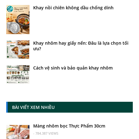
Khay nồi chiên không dầu chống dính
Khay nhôm hay giấy nến: Đâu là lựa chọn tối
ưu?
Cách vệ sinh và bảo quản khay nhôm
BÀI VIẾT XEM NHIỀU
Màng nhôm bọc Thực Phẩm 30cm
- 784.387 VIEWS