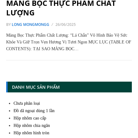
MÀNG BỌC THỰC PHẨM CHẤT
LƯỢNG
BY
LONG MONGMONGG
26/06/2025
Màng Bọc Thực Phẩm Chất Lượng: “Lá Chắn” Vô Hình Bảo Vệ Sức
Khỏe Và Giữ Trọn Vẹn Hương Vị Tươi Ngon MỤC LỤC (TABLE OF
CONTENTS): TẠI SAO MÀNG BỌC…
DANH MỤC SẢN PHẨM
Chưa phân loại
Đồ dã ngoại dùng 1 lần
Hộp nhôm cao cấp
Hộp nhôm chia ngăn
Hộp nhôm hình tròn