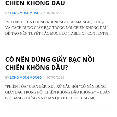
CHIÊN KHÔNG DẦU
BY
LONG MONGMONGG
07/07/2025
“VŨ ĐIỆU” CỦA LUỒNG KHÍ NÓNG: GIẢI MÃ NGHỆ THUẬT
VÀ CÁCH DÙNG GIẤY BẠC TRONG NỒI CHIÊN KHÔNG DẦU
ĐỂ TẠO NÊN TUYỆT TÁC MỤC LỤC (TABLE OF CONTENTS)…
CÓ NÊN DÙNG GIẤY BẠC NỒI
CHIÊN KHÔNG DẦU?
BY
LONG MONGMONGG
07/07/2025
“PHIÊN TÒA” GIAN BẾP: XÉT XỬ CÂU HỎI “CÓ NÊN DÙNG
GIẤY BẠC TRONG NỒI CHIÊN KHÔNG DẦU KHÔNG?” – LUẬN
CỨ, BẰNG CHỨNG VÀ PHÁN QUYẾT CUỐI CÙNG MỤC…