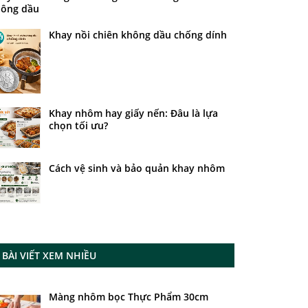
ông dầu
Khay nồi chiên không dầu chống dính
Khay nhôm hay giấy nến: Đâu là lựa
chọn tối ưu?
Cách vệ sinh và bảo quản khay nhôm
BÀI VIẾT XEM NHIỀU
Màng nhôm bọc Thực Phẩm 30cm