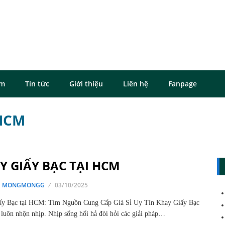
ôm
Tin tức
Giới thiệu
Liên hệ
Fanpage
 HCM
Y GIẤY BẠC TẠI HCM
G MONGMONGG
03/10/2025
ấy Bạc tại HCM: Tìm Nguồn Cung Cấp Giá Sỉ Uy Tín Khay Giấy Bạc
luôn nhộn nhịp. Nhịp sống hối hả đòi hỏi các giải pháp…