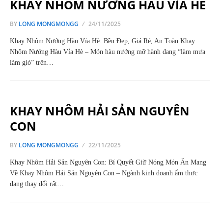
KHAY NHÔM NƯỚNG HÀU VỈA HÈ
BY
LONG MONGMONGG
24/11/2025
Khay Nhôm Nướng Hàu Vỉa Hè: Bền Đẹp, Giá Rẻ, An Toàn Khay
Nhôm Nướng Hàu Vỉa Hè – Món hàu nướng mỡ hành đang “làm mưa
làm gió” trên…
KHAY NHÔM HẢI SẢN NGUYÊN
CON
BY
LONG MONGMONGG
22/11/2025
Khay Nhôm Hải Sản Nguyên Con: Bí Quyết Giữ Nóng Món Ăn Mang
Về Khay Nhôm Hải Sản Nguyên Con – Ngành kinh doanh ẩm thực
đang thay đổi rất…