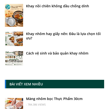
Khay nồi chiên không dầu chống dính
Khay nhôm hay giấy nến: Đâu là lựa chọn tối
ưu?
Cách vệ sinh và bảo quản khay nhôm
BÀI VIẾT XEM NHIỀU
Màng nhôm bọc Thực Phẩm 30cm
- 784.386 VIEWS