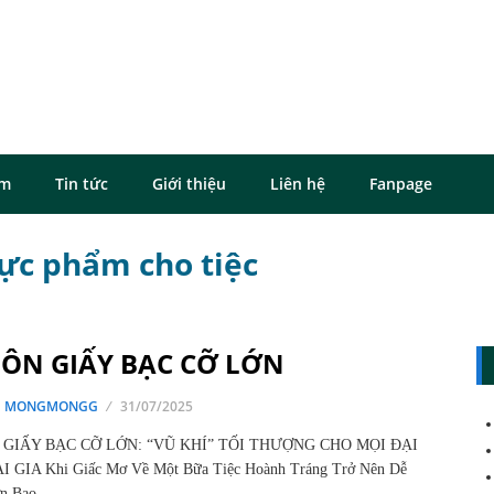
ôm
Tin tức
Giới thiệu
Liên hệ
Fanpage
ực phẩm cho tiệc
ÔN GIẤY BẠC CỠ LỚN
G MONGMONGG
31/07/2025
GIẤY BẠC CỠ LỚN: “VŨ KHÍ” TỐI THƯỢNG CHO MỌI ĐẠI
I GIA Khi Giấc Mơ Về Một Bữa Tiệc Hoành Tráng Trở Nên Dễ
ơn Bao…