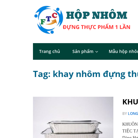
Trang chủ
Sản phẩm
Mẫu hộp nh
Tag: khay nhôm đựng th
KHU
BY
LON
KHUÔN 
TIỆC TẠ
Dàng H