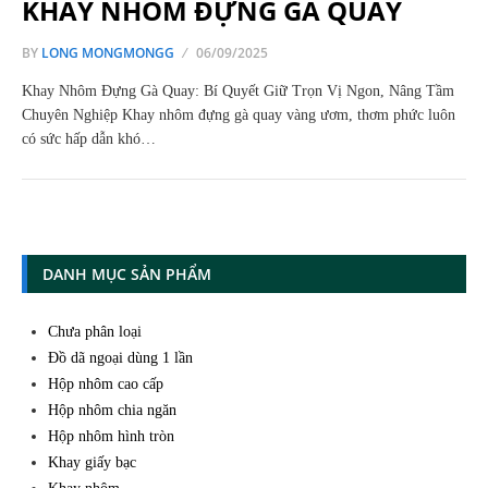
KHAY NHÔM ĐỰNG GÀ QUAY
BY
LONG MONGMONGG
06/09/2025
Khay Nhôm Đựng Gà Quay: Bí Quyết Giữ Trọn Vị Ngon, Nâng Tầm
Chuyên Nghiệp Khay nhôm đựng gà quay vàng ươm, thơm phức luôn
có sức hấp dẫn khó…
DANH MỤC SẢN PHẨM
Chưa phân loại
Đồ dã ngoại dùng 1 lần
Hộp nhôm cao cấp
Hộp nhôm chia ngăn
Hộp nhôm hình tròn
Khay giấy bạc