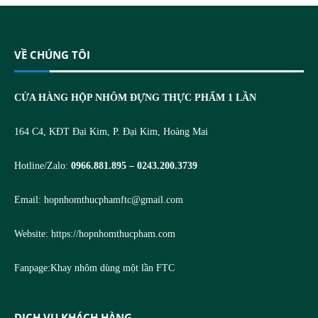
VỀ CHÚNG TÔI
CỬA HÀNG HỘP NHÔM ĐỰNG THỰC PHẨM 1 LẦN
164 C4, KĐT Đại Kim, P. Đại Kim, Hoàng Mai
Hotline/Zalo:
0966.881.895 – 0243.200.3739
Email:
hopnhomthucphamftc@gmail.com
Website:
https://hopnhomthucpham.com
Fanpage:
Khay nhôm dùng một lần FTC
DỊCH VỤ KHÁCH HÀNG