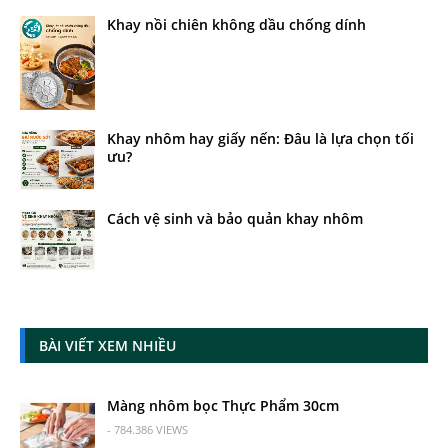
Khay nồi chiên không dầu chống dính
Khay nhôm hay giấy nến: Đâu là lựa chọn tối
ưu?
Cách vệ sinh và bảo quản khay nhôm
BÀI VIẾT XEM NHIỀU
Màng nhôm bọc Thực Phẩm 30cm
- 784.386 VIEWS