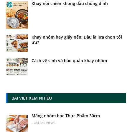
Khay nồi chiên không dầu chống dính
Khay nhôm hay giấy nến: Đâu là lựa chọn tối
ưu?
Cách vệ sinh và bảo quản khay nhôm
BÀI VIẾT XEM NHIỀU
Màng nhôm bọc Thực Phẩm 30cm
- 784.385 VIEWS