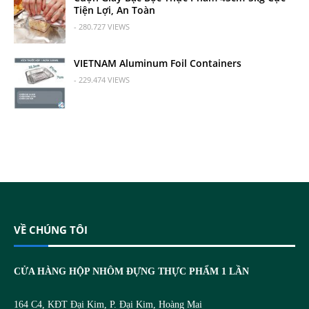
Tiện Lợi, An Toàn
- 280.727 VIEWS
VIETNAM Aluminum Foil Containers
- 229.474 VIEWS
VỀ CHÚNG TÔI
CỬA HÀNG HỘP NHÔM ĐỰNG THỰC PHẨM 1 LẦN
164 C4, KĐT Đại Kim, P. Đại Kim, Hoàng Mai