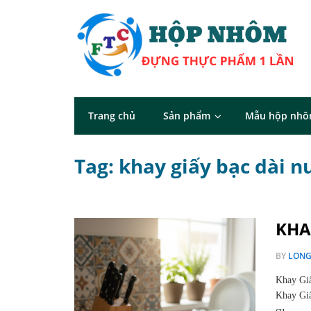
Trang chủ
Sản phẩm
Mẫu hộp nh
Tag: khay giấy bạc dài 
KHA
BY
LON
Khay Gi
Khay Giấ
cụ…