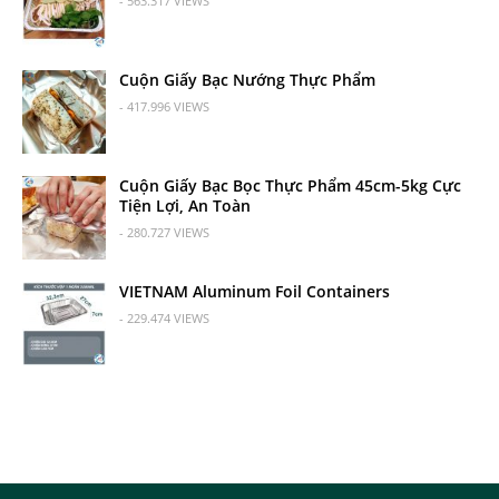
- 563.317 VIEWS
Cuộn Giấy Bạc Nướng Thực Phẩm
- 417.996 VIEWS
Cuộn Giấy Bạc Bọc Thực Phẩm 45cm-5kg Cực
Tiện Lợi, An Toàn
- 280.727 VIEWS
VIETNAM Aluminum Foil Containers
- 229.474 VIEWS