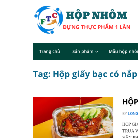
Trang chủ
Sản phẩm
Mẫu hộp nh
Tag: Hộp giấy bạc có nắ
HỘP
BY
LON
HỘP GI
TRƯA V
VĂN PH