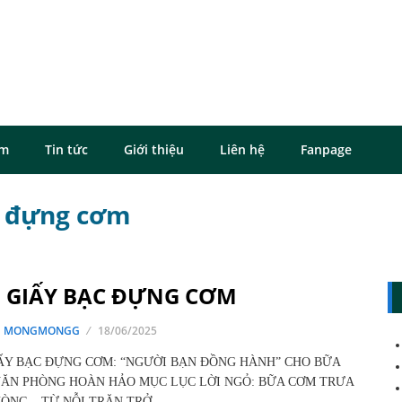
ôm
Tin tức
Giới thiệu
Liên hệ
Fanpage
p đựng cơm
 GIẤY BẠC ĐỰNG CƠM
G MONGMONGG
18/06/2025
ẤY BẠC ĐỰNG CƠM: “NGƯỜI BẠN ĐỒNG HÀNH” CHO BỮA
ĂN PHÒNG HOÀN HẢO MỤC LỤC LỜI NGỎ: BỮA CƠM TRƯA
ÒNG – TỪ NỖI TRĂN TRỞ…