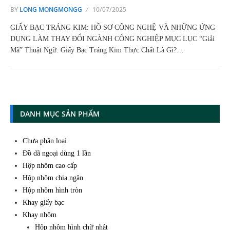
BY
LONG MONGMONGG
10/07/2025
GIẤY BẠC TRÁNG KIM: HỒ SƠ CÔNG NGHỆ VÀ NHỮNG ỨNG
DỤNG LÀM THAY ĐỔI NGÀNH CÔNG NGHIỆP MỤC LỤC “Giải
Mã” Thuật Ngữ: Giấy Bạc Tráng Kim Thực Chất Là Gì?…
DANH MỤC SẢN PHẨM
Chưa phân loại
Đồ dã ngoại dùng 1 lần
Hộp nhôm cao cấp
Hộp nhôm chia ngăn
Hộp nhôm hình tròn
Khay giấy bạc
Khay nhôm
Hộp nhôm hình chữ nhật