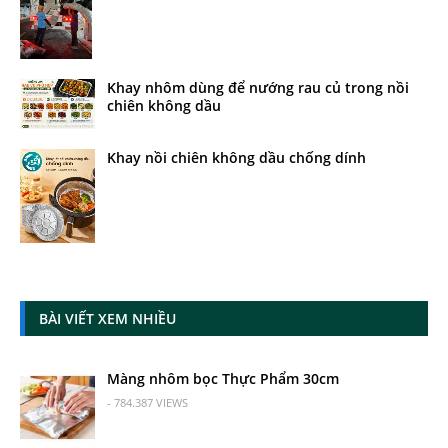
Khay nhôm dùng để nướng rau củ trong nồi
chiên không dầu
Khay nồi chiên không dầu chống dính
BÀI VIẾT XEM NHIỀU
Màng nhôm bọc Thực Phẩm 30cm
- 784.387 VIEWS