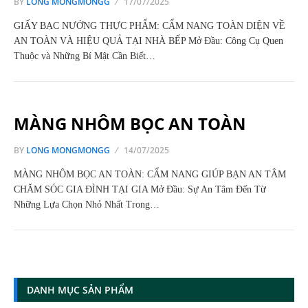
BY
LONG MONGMONGG
17/07/2025
GIẤY BẠC NƯỚNG THỰC PHẨM: CẨM NANG TOÀN DIỆN VỀ
AN TOÀN VÀ HIỆU QUẢ TẠI NHÀ BẾP Mở Đầu: Công Cụ Quen
Thuộc và Những Bí Mật Cần Biết…
MÀNG NHÔM BỌC AN TOÀN
BY
LONG MONGMONGG
14/07/2025
MÀNG NHÔM BỌC AN TOÀN: CẨM NANG GIÚP BẠN AN TÂM
CHĂM SÓC GIA ĐÌNH TẠI GIA Mở Đầu: Sự An Tâm Đến Từ
Những Lựa Chọn Nhỏ Nhất Trong…
DANH MỤC SẢN PHẨM