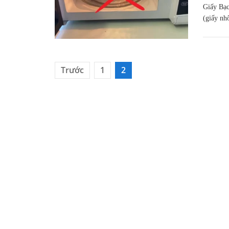
Giấy Bạ
(giấy nh
Phân
Trước
1
2
trang
bài
viết