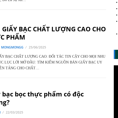
 GIẤY BẠC CHẤT LƯỢNG CAO CHO
C PHẨM
G MONGMONGG
25/06/2025
ẤY BẠC CHẤT LƯỢNG CAO: ĐỐI TÁC TIN CẬY CHO MỌI NHU
C LỤC LỜI MỞ ĐẦU: TÌM KIẾM NGUỒN BÁN GIẤY BẠC UY
NỀN TẢNG CHO CHẤT…
 bạc bọc thực phẩm có độc
ng?
N
22/03/2025