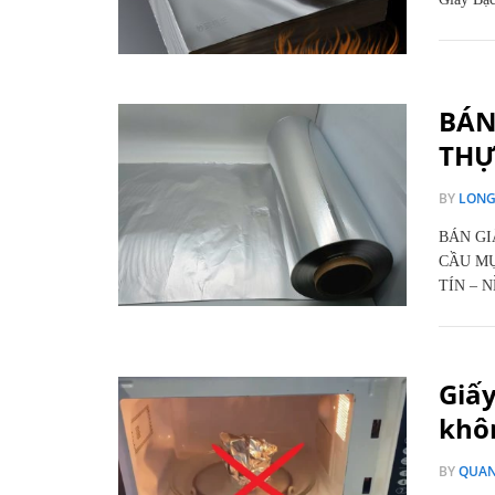
BÁN
THỰ
BY
LON
BÁN GI
CẦU MỤ
TÍN – 
Giấy
khô
BY
QUA