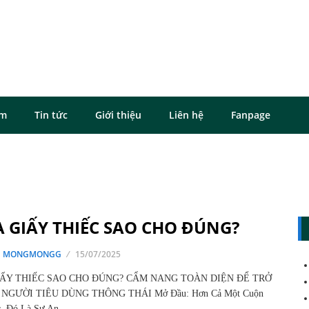
ôm
Tin tức
Giới thiệu
Liên hệ
Fanpage
 GIẤY THIẾC SAO CHO ĐÚNG?
G MONGMONGG
15/07/2025
ẤY THIẾC SAO CHO ĐÚNG? CẨM NANG TOÀN DIỆN ĐỂ TRỞ
NGƯỜI TIÊU DÙNG THÔNG THÁI Mở Đầu: Hơn Cả Một Cuộn
c, Đó Là Sự An…