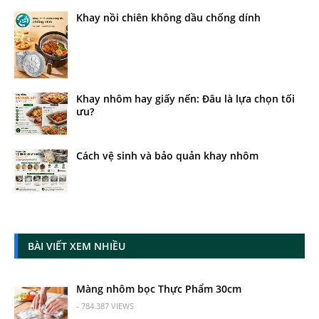
Khay nồi chiên không dầu chống dính
Khay nhôm hay giấy nến: Đâu là lựa chọn tối
ưu?
Cách vệ sinh và bảo quản khay nhôm
BÀI VIẾT XEM NHIỀU
Màng nhôm bọc Thực Phẩm 30cm
- 784.387 VIEWS