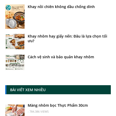
Khay nồi chiên không dầu chống dính
Khay nhôm hay giấy nến: Đâu là lựa chọn tối
ưu?
Cách vệ sinh và bảo quản khay nhôm
BÀI VIẾT XEM NHIỀU
Màng nhôm bọc Thực Phẩm 30cm
- 784.386 VIEWS