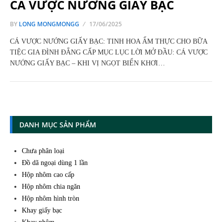
CÁ VƯỢC NƯỚNG GIẤY BẠC
BY
LONG MONGMONGG
17/06/2025
CÁ VƯỢC NƯỚNG GIẤY BẠC: TINH HOA ẨM THỰC CHO BỮA
TIỆC GIA ĐÌNH ĐẲNG CẤP MỤC LỤC LỜI MỞ ĐẦU: CÁ VƯỢC
NƯỚNG GIẤY BẠC – KHI VỊ NGỌT BIỂN KHƠI…
DANH MỤC SẢN PHẨM
Chưa phân loại
Đồ dã ngoại dùng 1 lần
Hộp nhôm cao cấp
Hộp nhôm chia ngăn
Hộp nhôm hình tròn
Khay giấy bạc