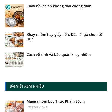
Khay nồi chiên không dầu chống dính
Khay nhôm hay giấy nến: Đâu là lựa chọn tối
ưu?
Cách vệ sinh và bảo quản khay nhôm
BÀI VIẾT XEM NHIỀU
Màng nhôm bọc Thực Phẩm 30cm
- 784.387 VIEWS