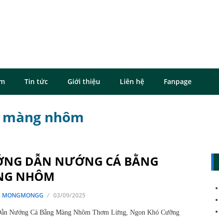
ôm
Tin tức
Giới thiệu
Liên hệ
Fanpage
ng màng nhôm
NG DẪN NƯỚNG CÁ BẰNG
NG NHÔM
G MONGMONGG
03/09/2025
ẫn Nướng Cá Bằng Màng Nhôm Thơm Lừng, Ngon Khó Cưỡng