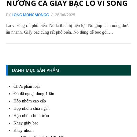
NƯỚNG CÁ GIẤY BẠC LÒ VI SÓNG
BY
LONG MONGMONGG
28/06/2025
Lò vi sóng rất phổ biến. Nó là thiết bị tiện lợi. Nó giúp hâm nóng thức
ăn nhanh. Giấy bạc cũng rất phổ biến. Nó dùng để bọc gói.…
DANH MỤC SẢN PHẨM
Chưa phân loại
Đồ dã ngoại dùng 1 lần
Hộp nhôm cao cấp
Hộp nhôm chia ngăn
Hộp nhôm hình tròn
Khay giấy bạc
Khay nhôm