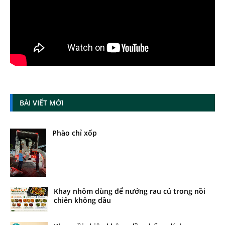
BÀI VIẾT MỚI
Phào chỉ xốp
Khay nhôm dùng để nướng rau củ trong nồi
chiên không dầu