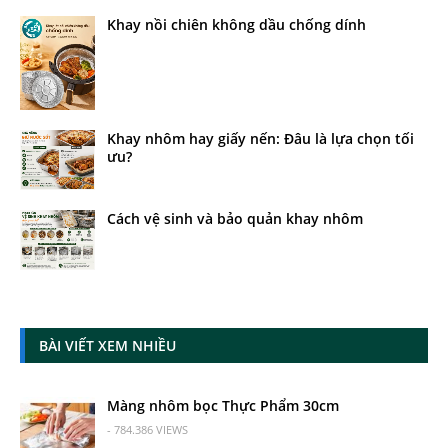
Khay nồi chiên không dầu chống dính
Khay nhôm hay giấy nến: Đâu là lựa chọn tối
ưu?
Cách vệ sinh và bảo quản khay nhôm
BÀI VIẾT XEM NHIỀU
Màng nhôm bọc Thực Phẩm 30cm
- 784.386 VIEWS