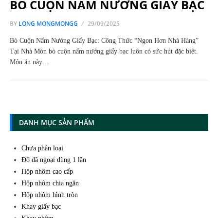
BÒ CUỘN NẤM NƯỚNG GIẤY BẠC
BY
LONG MONGMONGG
29/09/2025
Bò Cuộn Nấm Nướng Giấy Bạc: Công Thức “Ngon Hơn Nhà Hàng”
Tại Nhà Món bò cuộn nấm nướng giấy bạc luôn có sức hút đặc biệt.
Món ăn này…
DANH MỤC SẢN PHẨM
Chưa phân loại
Đồ dã ngoại dùng 1 lần
Hộp nhôm cao cấp
Hộp nhôm chia ngăn
Hộp nhôm hình tròn
Khay giấy bạc