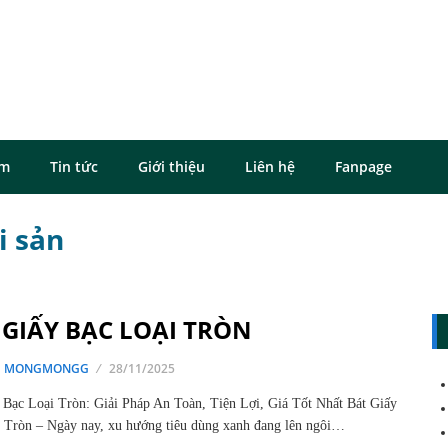
ôm
Tin tức
Giới thiệu
Liên hệ
Fanpage
i sản
 GIẤY BẠC LOẠI TRÒN
G MONGMONGG
28/11/2025
 Bạc Loại Tròn: Giải Pháp An Toàn, Tiện Lợi, Giá Tốt Nhất Bát Giấy
 Tròn – Ngày nay, xu hướng tiêu dùng xanh đang lên ngôi…