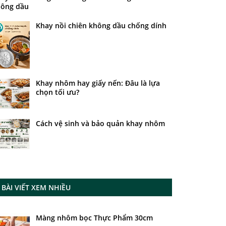
ông dầu
Khay nồi chiên không dầu chống dính
Khay nhôm hay giấy nến: Đâu là lựa
chọn tối ưu?
Cách vệ sinh và bảo quản khay nhôm
BÀI VIẾT XEM NHIỀU
Màng nhôm bọc Thực Phẩm 30cm