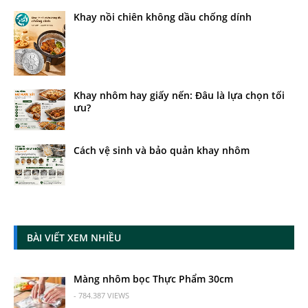
Khay nồi chiên không dầu chống dính
Khay nhôm hay giấy nến: Đâu là lựa chọn tối
ưu?
Cách vệ sinh và bảo quản khay nhôm
BÀI VIẾT XEM NHIỀU
Màng nhôm bọc Thực Phẩm 30cm
- 784.387 VIEWS