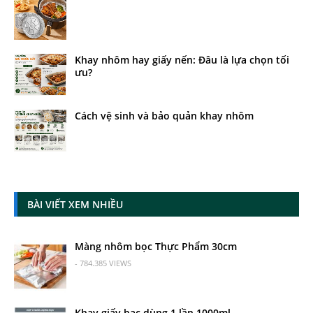
Khay nhôm hay giấy nến: Đâu là lựa chọn tối
ưu?
Cách vệ sinh và bảo quản khay nhôm
BÀI VIẾT XEM NHIỀU
Màng nhôm bọc Thực Phẩm 30cm
- 784.385 VIEWS
Khay giấy bạc dùng 1 lần 1000ml