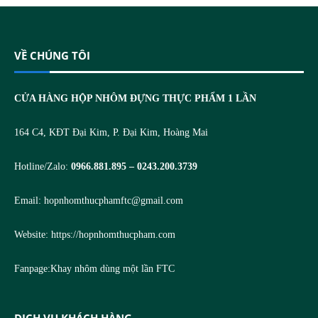
VỀ CHÚNG TÔI
CỬA HÀNG HỘP NHÔM ĐỰNG THỰC PHẨM 1 LẦN
164 C4, KĐT Đại Kim, P. Đại Kim, Hoàng Mai
Hotline/Zalo:
0966.881.895 – 0243.200.3739
Email:
hopnhomthucphamftc@gmail.com
Website:
https://hopnhomthucpham.com
Fanpage:
Khay nhôm dùng một lần FTC
DỊCH VỤ KHÁCH HÀNG