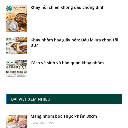
Khay nồi chiên không dầu chống dính
Khay nhôm hay giấy nến: Đâu là lựa chọn tối
ưu?
Cách vệ sinh và bảo quản khay nhôm
BÀI VIẾT XEM NHIỀU
Màng nhôm bọc Thực Phẩm 30cm
- 784.386 VIEWS