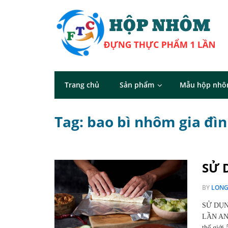
Trang chủ
Sản phẩm
Mẫu hộp nh
Tag: bao bì nhôm gia đì
SỬ 
BY
LON
SỬ DỤN
LẦN AN
thế giới