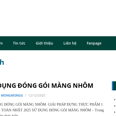
ôm
Tin tức
Giới thiệu
Liên hệ
Fanpage
nh
DỤNG ĐÓNG GÓI MÀNG NHÔM
G MONGMONGG
12/12/2025
G ĐÓNG GÓI MÀNG NHÔM: GIẢI PHÁP ĐỰNG THỰC PHẨM 1
 TOÀN NHẤT 2025 SỬ DỤNG ĐÓNG GÓI MÀNG NHÔM – Trong
 ẩm thực hiện…