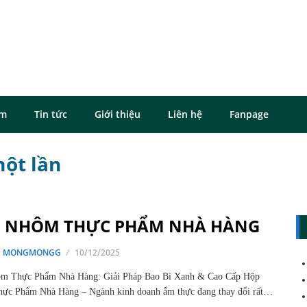
ôm
Tin tức
Giới thiệu
Liên hệ
Fanpage
một lần
 NHÔM THỰC PHẨM NHÀ HÀNG
G MONGMONGG
10/12/2025
m Thực Phẩm Nhà Hàng: Giải Pháp Bao Bì Xanh & Cao Cấp Hộp
ực Phẩm Nhà Hàng – Ngành kinh doanh ẩm thực đang thay đổi rất…